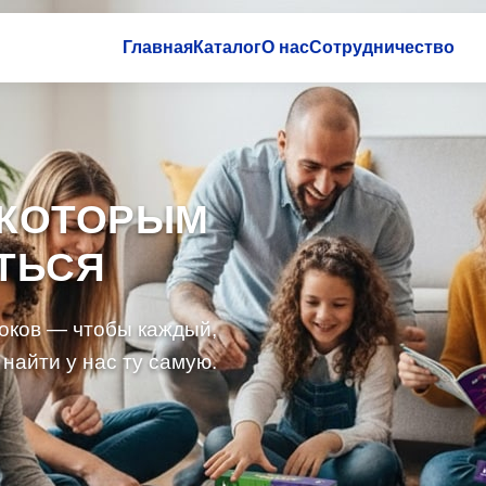
Главная
Каталог
О нас
Сотрудничество
 КОТОРЫМ
ТЬСЯ
роков — чтобы каждый,
 найти у нас ту самую.