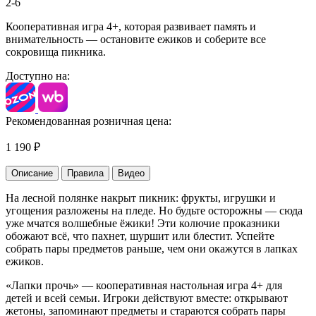
2-6
Кооперативная игра 4+, которая развивает память и
внимательность — остановите ежиков и соберите все
сокровища пикника.
Доступно на:
Рекомендованная розничная цена:
1 190
₽
Описание
Правила
Видео
На лесной полянке накрыт пикник: фрукты, игрушки и
угощения разложены на пледе. Но будьте осторожны — сюда
уже мчатся волшебные ёжики! Эти колючие проказники
обожают всё, что пахнет, шуршит или блестит. Успейте
собрать пары предметов раньше, чем они окажутся в лапках
ежиков.
«Лапки прочь» — кооперативная настольная игра 4+ для
детей и всей семьи. Игроки действуют вместе: открывают
жетоны, запоминают предметы и стараются собрать пары